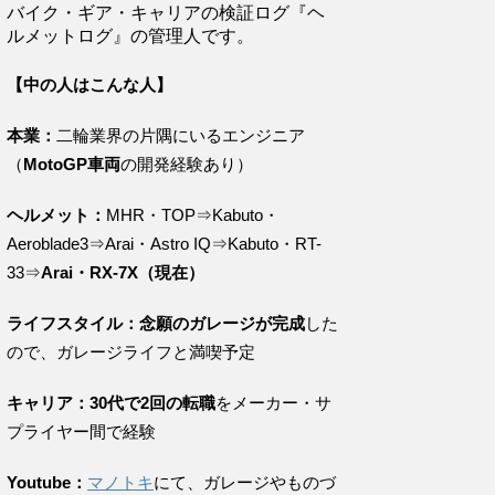
バイク・ギア・キャリアの検証ログ『ヘ
ルメットログ』の管理人です。
【中の人はこんな人】
本業：
二輪業界の片隅にいるエンジニア
（
MotoGP車両
の開発経験あり）
ヘルメット：
MHR・TOP⇒Kabuto・
Aeroblade3⇒Arai・Astro IQ⇒Kabuto・RT-
33⇒
Arai・RX-7X（現在）
ライフスタイル：念願のガレージが完成
した
ので、ガレージライフと満喫予定
キャリア：30代で2回の転職
をメーカー・サ
プライヤー間で経験
Youtube：
マノトキ
にて、ガレージやものづ