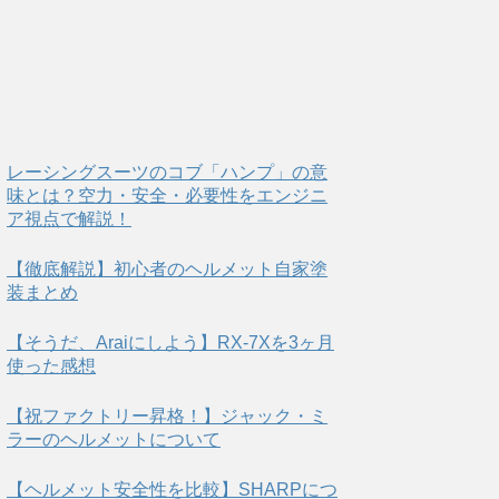
レーシングスーツのコブ「ハンプ」の意
味とは？空力・安全・必要性をエンジニ
ア視点で解説！
【徹底解説】初心者のヘルメット自家塗
装まとめ
【そうだ、Araiにしよう】RX-7Xを3ヶ月
使った感想
【祝ファクトリー昇格！】ジャック・ミ
ラーのヘルメットについて
【ヘルメット安全性を比較】SHARPにつ