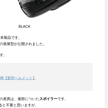
LACK
は本製品です。
Xの発展型が公開されました。
す。
ジの噂【新型ヘルメット】
との差異は、後部についた
スポイラー
です。
ると不要と思いますが、