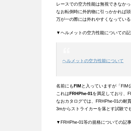
レースでの空力性能は無視できなかっ
なお転倒時に外的物に引っかかれば頭
万が一の際には外れやすくなっている
▼ヘルメットの空力性能についての記
ヘルメットの空力性能について
名前にも
FIM
と入っていますが「FI
これは
FRHPhe-01
を満足しており、F
なおカタログでは、FRHPhe-01の耐
3mからストライカーを落とす試験で
▼FRHPhe-01等の規格についての