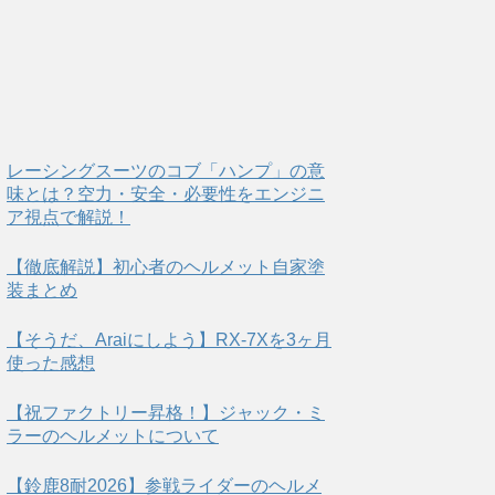
レーシングスーツのコブ「ハンプ」の意
味とは？空力・安全・必要性をエンジニ
ア視点で解説！
【徹底解説】初心者のヘルメット自家塗
装まとめ
【そうだ、Araiにしよう】RX-7Xを3ヶ月
使った感想
【祝ファクトリー昇格！】ジャック・ミ
ラーのヘルメットについて
【鈴鹿8耐2026】参戦ライダーのヘルメ