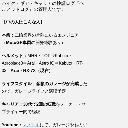
バイク・ギア・キャリアの検証ログ『ヘ
ルメットログ』の管理人です。
【中の人はこんな人】
本業：
二輪業界の片隅にいるエンジニア
（
MotoGP車両
の開発経験あり）
ヘルメット：
MHR・TOP⇒Kabuto・
Aeroblade3⇒Arai・Astro IQ⇒Kabuto・RT-
33⇒
Arai・RX-7X（現在）
ライフスタイル：念願のガレージが完成
した
ので、ガレージライフと満喫予定
キャリア：30代で2回の転職
をメーカー・サ
プライヤー間で経験
Youtube：
マノトキ
にて、ガレージやものづ