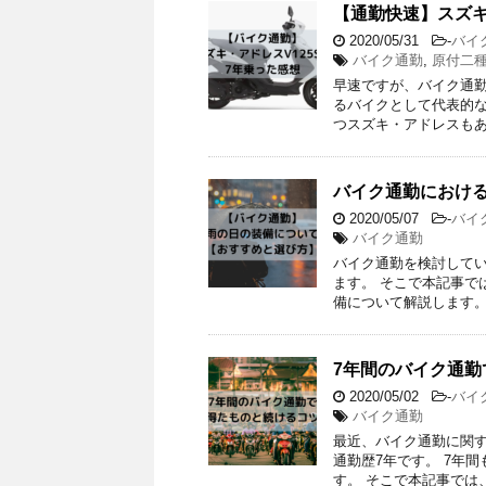
【通勤快速】スズキ
2020/05/31
-
バイ
バイク通勤
,
原付二
早速ですが、バイク通勤
るバイクとして代表的な
つスズキ・アドレスもあ
バイク通勤におけ
2020/05/07
-
バイ
バイク通勤
バイク通勤を検討してい
ます。 そこで本記事で
備について解説します。
7年間のバイク通
2020/05/02
-
バイ
バイク通勤
最近、バイク通勤に関す
通勤歴7年です。 7年
す。 そこで本記事では