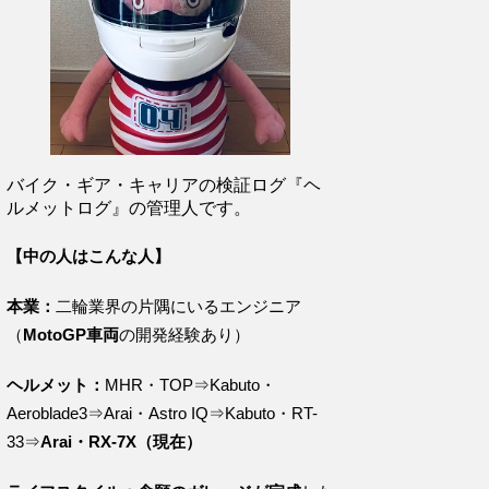
バイク・ギア・キャリアの検証ログ『ヘ
ルメットログ』の管理人です。
【中の人はこんな人】
本業：
二輪業界の片隅にいるエンジニア
（
MotoGP車両
の開発経験あり）
ヘルメット：
MHR・TOP⇒Kabuto・
Aeroblade3⇒Arai・Astro IQ⇒Kabuto・RT-
33⇒
Arai・RX-7X（現在）