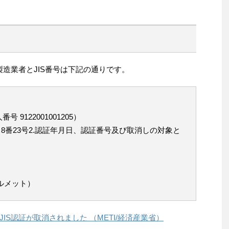
製造業者とJIS番号は下記の通りです。
9122001001205）
8番23号2.認証年月日、認証番号及び取消しの対象と
用ヘルメット）
IS認証が取消されました （METI/経済産業省）