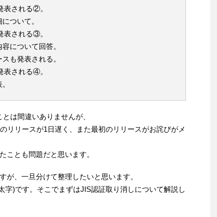
が発表される②。
細について。
が発表される③。
内容について回答。
ースも発表される。
が発表される④。
表。
ことは間違いありませんが、
toのリリースが1日遅く、また最初のリリースがお詫びがメ
たことも問題だと思います。
すが、一旦分けて整理したいと思います。
(太字)です。そこでまずはJIS認証取り消しについて解説し