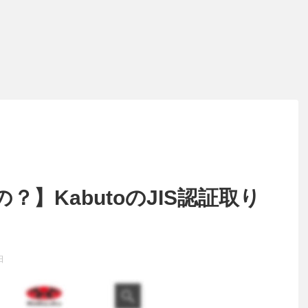
】KabutoのJIS認証取り
日