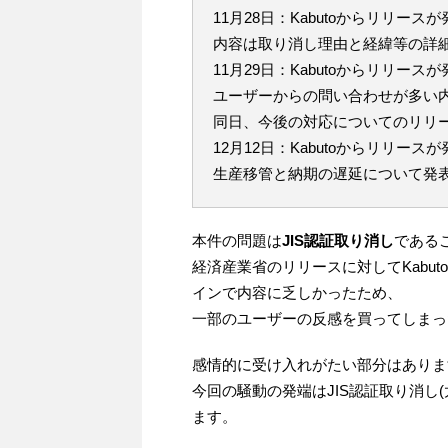
11月28日：Kabutoからリリース
内容は取り消し理由と経緯等の詳
11月29日：Kabutoからリリース
ユーザーからの問い合わせが多い
同日、今後の対応についてのリリ
12月12日：Kabutoからリリース
生産移管と納期の遅延について発
本件の問題は
JIS認証取り消し
である
経済産業省のリリースに対してKabu
インで内容に乏しかったため、
一部のユーザーの反感を買ってしまっ
感情的に受け入れがたい部分はありま
今回の騒動の発端はJIS認証取り消し
ます。