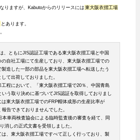
りますが、Kabutoからのリリースには
東大阪衣摺工場
い
とあります。
す。
ては、ともにJIS認証工場である東大阪衣摺工場と中国
つの自社工場にて生産しており、東大阪衣摺工場での
で製造した一部の部品を東大阪衣摺工場へ転送したう
として出荷しておりました。
形工程において、「東大阪衣摺工場で20％、中国青島
という取り決めに基づいてJIS認証を取得しておりまし
は東大阪衣摺工場でのFRP帽体成形の生産比率が
く報告できておりませんでした。
の日本車両検査協会による臨時監査後の審査を経て、同
証取り消しの正式文書を受領しました。
ては、東大阪衣摺工場ですべて正しく行っており、製