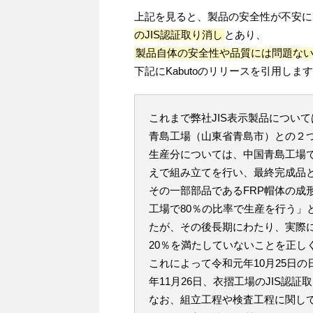
上記を見ると、製品の安全性が不安にな
のJIS認証取り消し
とあり、
製品自体の安全性や品質には問題な
下記にKabutoのリリースを引用しま
これまで弊社JIS表示製品につい
青島工場（山東省青島市）との２
生産分については、中国青島工場
えで組み立てを行い、最終完成品
その一部部品であるFRP帽体の成
工場で80％の比率で生産を行う」
たが、その後長期にわたり、実際に
20％を満たしていないことを正し
これによって令和元年10月25日
年11月26日、衣摺工場のJIS認
なお、組立工程や検査工程に関し