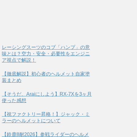
レーシングスーツのコブ「ハンプ」の意
味とは？空力・安全・必要性をエンジニ
ア視点で解説！
【徹底解説】初心者のヘルメット自家塗
装まとめ
【そうだ、Araiにしよう】RX-7Xを3ヶ月
使った感想
【祝ファクトリー昇格！】ジャック・ミ
ラーのヘルメットについて
【鈴鹿8耐2026】参戦ライダーのヘルメ