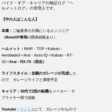
バイク・ギア・キャリアの検証ログ『ヘ
ルメットログ』の管理人です。
【中の人はこんな人】
本業：
二輪業界の片隅にいるエンジニア
（
MotoGP車両
の開発経験あり）
ヘルメット：
MHR・TOP⇒Kabuto・
Aeroblade3⇒Arai・Astro IQ⇒Kabuto・RT-
33⇒
Arai・RX-7X（現在）
ライフスタイル：念願のガレージが完成
した
ので、ガレージライフと満喫予定
キャリア：30代で2回の転職
をメーカー・サ
プライヤー間で経験
Youtube：
マノトキ
にて、ガレージやものづ