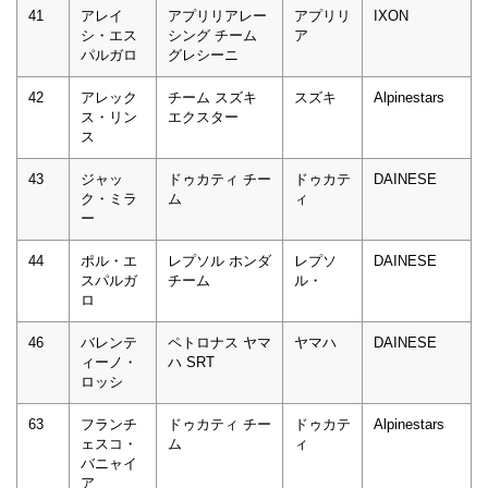
41
アレイ
アプリリアレー
アプリリ
IXON
シ・エス
シング チーム
ア
パルガロ
グレシーニ
42
アレック
チーム スズキ
スズキ
Alpinestars
ス・リン
エクスター
ス
43
ジャッ
ドゥカティ チー
ドゥカテ
DAINESE
ク・ミラ
ム
ィ
ー
44
ポル・エ
レプソル ホンダ
レプソ
DAINESE
スパルガ
チーム
ル・
ロ
46
バレンテ
ペトロナス ヤマ
ヤマハ
DAINESE
ィーノ・
ハ SRT
ロッシ
63
フランチ
ドゥカティ チー
ドゥカテ
Alpinestars
ェスコ・
ム
ィ
バニャイ
ア