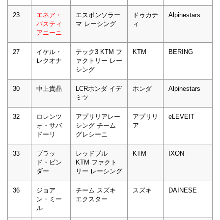
23
エネア・
エスポンソラー
ドゥカテ
Alpinestars
バスティ
マ レーシング
ィ
アニーニ
27
イケル・
テック3 KTM フ
KTM
BERING
レクオナ
ァクトリー レー
シング
30
中上貴晶
LCRホンダ イデ
ホンダ
Alpinestars
ミツ
32
ロレンツ
アプリリアレー
アプリリ
eLEVEIT
ォ・サバ
シング チーム
ア
ドーリ
グレシーニ
33
ブラッ
レッドブル
KTM
IXON
ド・ビン
KTM ファクト
ダー
リー レーシング
36
ジョア
チーム スズキ
スズキ
DAINESE
ン・ミー
エクスター
ル