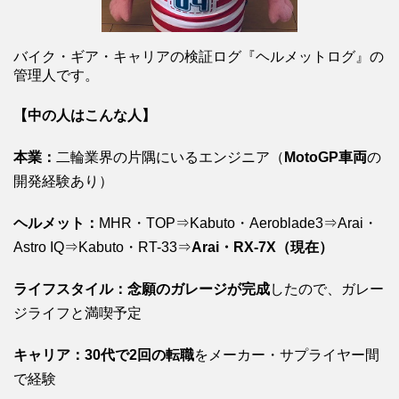
バイク・ギア・キャリアの検証ログ『ヘルメットログ』の
管理人です。
【中の人はこんな人】
本業：
二輪業界の片隅にいるエンジニア（
MotoGP車両
の
開発経験あり）
ヘルメット：
MHR・TOP⇒Kabuto・Aeroblade3⇒Arai・
Astro IQ⇒Kabuto・RT-33⇒
Arai・RX-7X（現在）
ライフスタイル：念願のガレージが完成
したので、ガレー
ジライフと満喫予定
キャリア：30代で2回の転職
をメーカー・サプライヤー間
で経験