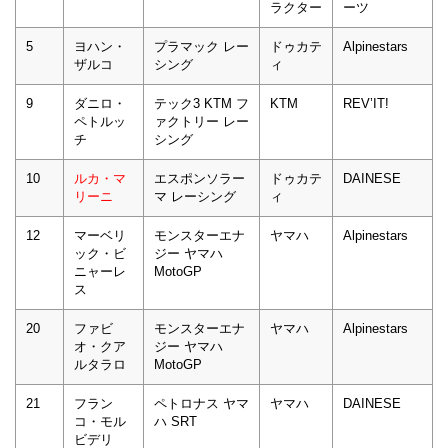
ラクター
ーツ
5
ヨハン・
プラマック レー
ドゥカテ
Alpinestars
ザルコ
シング
ィ
9
ダニロ・
テック3 KTM フ
KTM
REV’IT!
ペトルッ
ァクトリー レー
チ
シング
10
ルカ・マ
エスポンソラー
ドゥカテ
DAINESE
リーニ
マ レーシング
ィ
12
マーベリ
モンスターエナ
ヤマハ
Alpinestars
ック・ビ
ジー ヤマハ
ニャーレ
MotoGP
ス
20
ファビ
モンスターエナ
ヤマハ
Alpinestars
オ・クア
ジー ヤマハ
ルタラロ
MotoGP
21
フラン
ペトロナス ヤマ
ヤマハ
DAINESE
コ・モル
ハ SRT
ビデリ