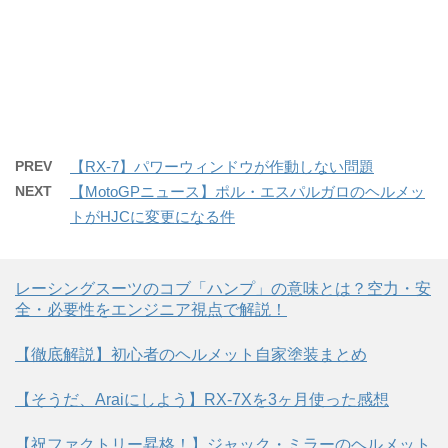
PREV
【RX-7】パワーウィンドウが作動しない問題
NEXT
【MotoGPニュース】ポル・エスパルガロのヘルメッ
トがHJCに変更になる件
レーシングスーツのコブ「ハンプ」の意味とは？空力・安
全・必要性をエンジニア視点で解説！
【徹底解説】初心者のヘルメット自家塗装まとめ
【そうだ、Araiにしよう】RX-7Xを3ヶ月使った感想
【祝ファクトリー昇格！】ジャック・ミラーのヘルメット