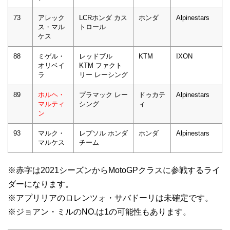
73
アレック
LCRホンダ カス
ホンダ
Alpinestars
ス・マル
トロール
ケス
88
ミゲル・
レッドブル
KTM
IXON
オリベイ
KTM ファクト
ラ
リー レーシング
89
ホルヘ・
プラマック レー
ドゥカテ
Alpinestars
マルティ
シング
ィ
ン
93
マルク・
レプソル ホンダ
ホンダ
Alpinestars
マルケス
チーム
※赤字は2021シーズンからMotoGPクラスに参戦するライ
ダーになります。
※アプリリアのロレンツォ・サバドーリは未確定です。
※ジョアン・ミルのNO.は1の可能性もあります。