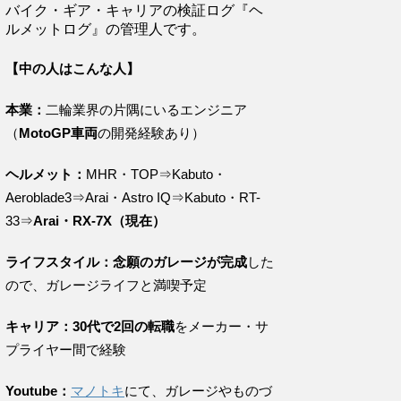
バイク・ギア・キャリアの検証ログ『ヘ
ルメットログ』の管理人です。
【中の人はこんな人】
本業：
二輪業界の片隅にいるエンジニア
（
MotoGP車両
の開発経験あり）
ヘルメット：
MHR・TOP⇒Kabuto・
Aeroblade3⇒Arai・Astro IQ⇒Kabuto・RT-
33⇒
Arai・RX-7X（現在）
ライフスタイル：念願のガレージが完成
した
ので、ガレージライフと満喫予定
キャリア：30代で2回の転職
をメーカー・サ
プライヤー間で経験
Youtube：
マノトキ
にて、ガレージやものづ