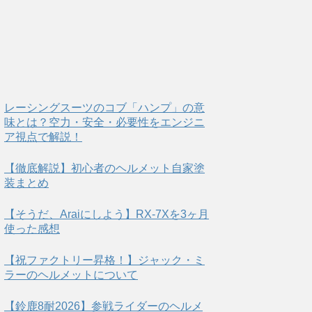
レーシングスーツのコブ「ハンプ」の意
味とは？空力・安全・必要性をエンジニ
ア視点で解説！
【徹底解説】初心者のヘルメット自家塗
装まとめ
【そうだ、Araiにしよう】RX-7Xを3ヶ月
使った感想
【祝ファクトリー昇格！】ジャック・ミ
ラーのヘルメットについて
【鈴鹿8耐2026】参戦ライダーのヘルメ