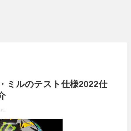
・ミルのテスト仕様2022仕
介
21日