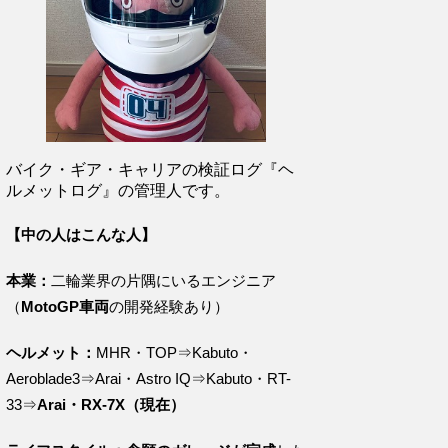
バイク・ギア・キャリアの検証ログ『ヘ
ルメットログ』の管理人です。
【中の人はこんな人】
本業：
二輪業界の片隅にいるエンジニア
（
MotoGP車両
の開発経験あり）
ヘルメット：
MHR・TOP⇒Kabuto・
Aeroblade3⇒Arai・Astro IQ⇒Kabuto・RT-
33⇒
Arai・RX-7X（現在）