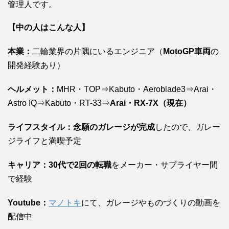
管理人です。
【中の人はこんな人】
本業：
二輪業界の片隅にいるエンジニア（
MotoGP車両
の
開発経験あり）
ヘルメット：
MHR・TOP⇒Kabuto・Aeroblade3⇒Arai・
Astro IQ⇒Kabuto・RT-33⇒
Arai・RX-7X（現在）
ライフスタイル：念願のガレージが完成
したので、ガレー
ジライフと満喫予定
キャリア：30代で2回の転職
をメーカー・サプライヤー間
で経験
Youtube：
マノトキ
にて、ガレージやものづくりの動画を
配信中