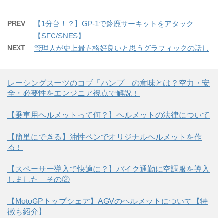
PREV
【1分台！？】GP-1で鈴鹿サーキットをアタック
【SFC/SNES】
NEXT
管理人が史上最も格好良いと思うグラフィックの話し
レーシングスーツのコブ「ハンプ」の意味とは？空力・安
全・必要性をエンジニア視点で解説！
【乗車用ヘルメットって何？】ヘルメットの法律について
【簡単にできる】油性ペンでオリジナルヘルメットを作
る！
【スペーサー導入で快適に？】バイク通勤に空調服を導入
しました その②
【MotoGPトップシェア】AGVのヘルメットについて【特
徴も紹介】