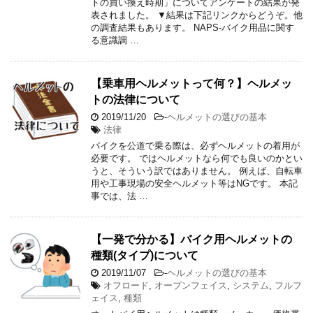
トの買い換え時期」についてアンケートの結果が発
表されました。 ▼結果は下記リンクからどうぞ。他
の調査結果もあります。 NAPS-バイク用品に関す
る意識調 …
【乗車用ヘルメットって何？】ヘルメッ
トの法律について
2019/11/20
-
ヘルメットの選びの基本
法律
バイクを公道で乗る際は、必ずヘルメットの着用が
必要です。 ではヘルメットなら何でも良いのかとい
うと、そういう訳ではありません。 例えば、自転車
用や工事現場の安全ヘルメット等はNGです。 本記
事では、法 …
【一発で分かる】バイク用ヘルメットの
種類(タイプ)について
2019/11/07
-
ヘルメットの選びの基本
オフロード
,
オープンフェイス
,
システム
,
フルフ
ェイス
,
種類