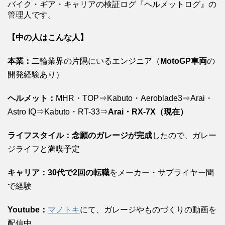
バイク・ギア・キャリアの検証ログ『ヘルメットログ』の
管理人です。
【中の人はこんな人】
本業：
二輪業界の片隅にいるエンジニア（
MotoGP車両
の
開発経験あり）
ヘルメット：
MHR・TOP⇒Kabuto・Aeroblade3⇒Arai・
Astro IQ⇒Kabuto・RT-33⇒
Arai・RX-7X（現在）
ライフスタイル：念願のガレージが完成
したので、ガレー
ジライフと満喫予定
キャリア：30代で2回の転職
をメーカー・サプライヤー間
で経験
Youtube：
マノトキ
にて、ガレージやものづくりの動画を
配信中