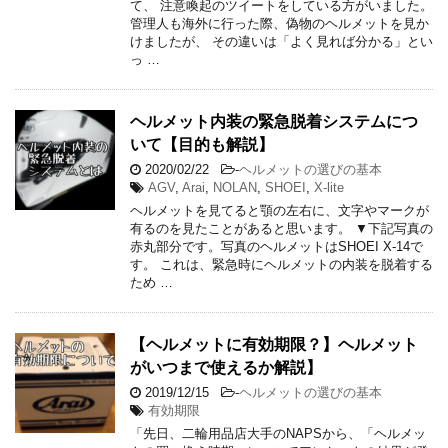
て、 注意喚起のツイートをしている方がいました。
管理人も海外に行った際、偽物のヘルメットを見か
けましたが、 その違いは「よく見れば分かる」とい
っ …
ヘルメット内装の緊急脱着システムにつ
いて【目的も解説】
2020/02/22
-
ヘルメットの選びの基本
AGV
,
Arai
,
NOLAN
,
SHOEI
,
X-lite
ヘルメットを見てると顎の左右に、文字やマークが
有るのを見たことがあると思います。 ▼下記写真の
赤丸部分です。写真のヘルメットはSHOEI X-14で
す。 これは、緊急時にヘルメットの内装を脱着する
ため …
【ヘルメットに有効期限？】ヘルメット
がいつまで使えるか解説】
2019/12/15
-
ヘルメットの選びの基本
有効期限
「先日、二輪用品店大手のNAPSから、「ヘルメッ