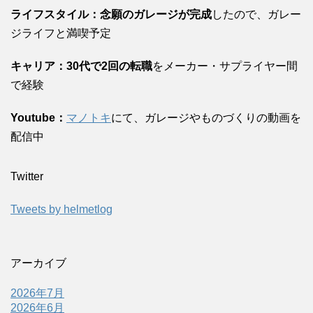
ライフスタイル：念願のガレージが完成
したので、ガレー
ジライフと満喫予定
キャリア：30代で2回の転職
をメーカー・サプライヤー間
で経験
Youtube：
マノトキ
にて、ガレージやものづくりの動画を
配信中
Twitter
Tweets by helmetlog
アーカイブ
2026年7月
2026年6月