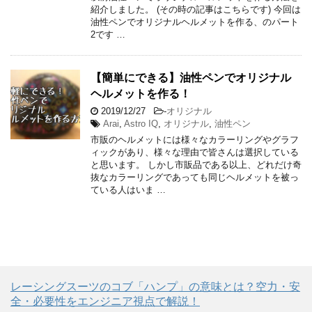
紹介しました。 (その時の記事はこちらです) 今回は
油性ペンでオリジナルヘルメットを作る、のパート
2です …
【簡単にできる】油性ペンでオリジナル
ヘルメットを作る！
2019/12/27
-
オリジナル
Arai
,
Astro IQ
,
オリジナル
,
油性ペン
市販のヘルメットには様々なカラーリングやグラフ
ィックがあり、様々な理由で皆さんは選択している
と思います。 しかし市販品である以上、どれだけ奇
抜なカラーリングであっても同じヘルメットを被っ
ている人はいま …
レーシングスーツのコブ「ハンプ」の意味とは？空力・安
全・必要性をエンジニア視点で解説！