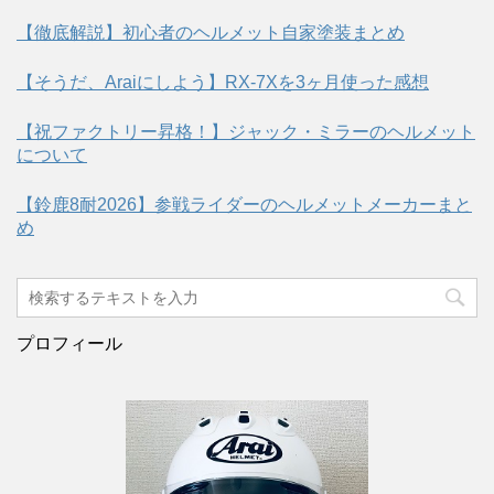
【徹底解説】初心者のヘルメット自家塗装まとめ
【そうだ、Araiにしよう】RX-7Xを3ヶ月使った感想
【祝ファクトリー昇格！】ジャック・ミラーのヘルメット
について
【鈴鹿8耐2026】参戦ライダーのヘルメットメーカーまと
め
プロフィール