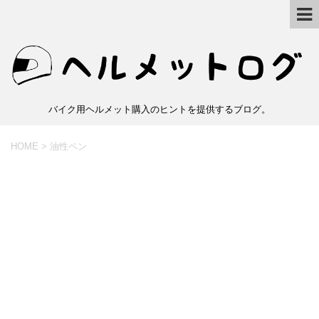
バイク用ヘルメット購入のヒントを提供するブログ。
HOME
>
油性ペン