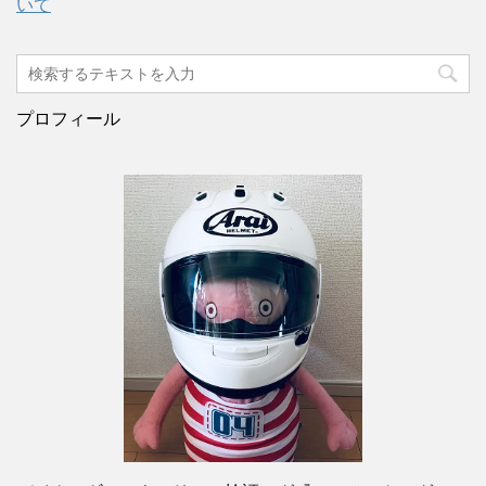
いて
プロフィール