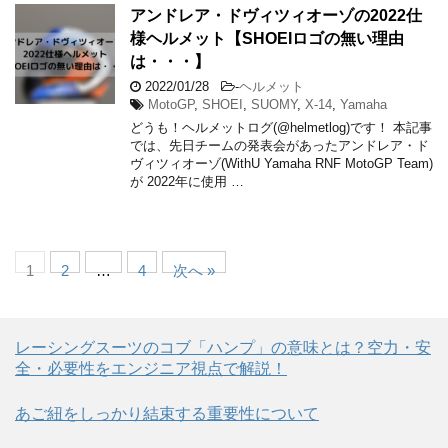
アンドレア・ドヴィツィオーゾの2022仕
様ヘルメット【SHOEIロゴの無い理由
は・・・】
2022/01/28
-
ヘルメット
MotoGP
,
SHOEI
,
SUOMY
,
X-14
,
Yamaha
どうも！ヘルメットログ(@helmetlog)です！ 本記事
では、先日チームの発表会があったアンドレア・ド
ヴィツィオーゾ(WithU Yamaha RNF MotoGP Team)
が 2022年に使用 …
1
2
…
4
次へ »
レーシングスーツのコブ「ハンプ」の意味とは？空力・安
全・必要性をエンジニア視点で解説！
あご紐をしっかり結束する重要性について