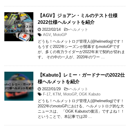
【AGV】ジョアン・ミルのテスト仕様
2022仕様ヘルメットを紹介
2022/02/14
-
ヘルメット
AGV
,
MotoGP
どうも！ヘルメットログ管理人(@helmetlog)です！
もうすぐ2022年シーズンが開幕するmotoGPです
が、多くの有力ライダーが2022年末で契約が切れま
す。 その中の一人が、2020年のワー …
【Kabuto】レミー・ガードナーの2022仕
様ヘルメットを紹介
2022/01/29
-
ヘルメット
F-17
,
KTM
,
MotoGP
,
OGK Kabuto
どうも！ヘルメットログ管理人(@helmetlog)です！
2022年のmotoGPにおける、ヘルメットログ的な大
ニュースは、 「OGK Kabutoの復活」ですよね！！
ということで、本記事では20 …