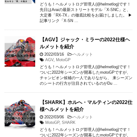
どうも！ヘルメットログ管理人(@helmetlog)です！
先日はAraiの最新ストリートモデル「X-SNC」と、
大定番「RX-7X」の徹底比較をお届けしました。 ▶
記事リンク「X-SN …
【AGV】ジャック・ミラーの2022仕様ヘ
ルメットを紹介
2022/03/16
-
ヘルメット
AGV
,
MotoGP
どうも！ヘルメットログ管理人(@helmetlog)です！
ついに2022年シーズンが開幕したmotoGPですが、
チャンピオン候補の一人でありながら、 来シーズン
のシートの行方が注目されているのがDu …
【SHARK】ホルへ・マルティンの2022仕
様ヘルメットを紹介
2022/03/06
-
ヘルメット
MotoGP
,
SHARK
どうも！ヘルメットログ管理人(@helmetlog)です！
ついに2022年シーズンが開幕したmotoGPですが、