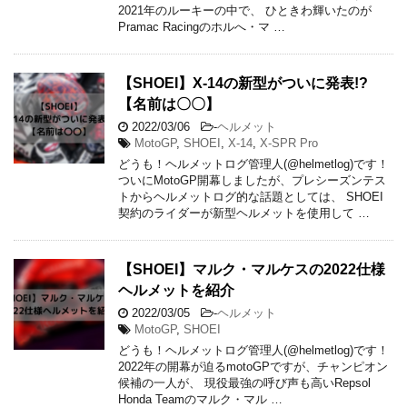
2021年のルーキーの中で、 ひときわ輝いたのが
Pramac Racingのホルへ・マ …
【SHOEI】X-14の新型がついに発表!?
【名前は〇〇】
2022/03/06
-
ヘルメット
MotoGP
,
SHOEI
,
X-14
,
X-SPR Pro
どうも！ヘルメットログ管理人(@helmetlog)です！
ついにMotoGP開幕しましたが、プレシーズンテス
トからヘルメットログ的な話題としては、 SHOEI
契約のライダーが新型ヘルメットを使用して …
【SHOEI】マルク・マルケスの2022仕様
ヘルメットを紹介
2022/03/05
-
ヘルメット
MotoGP
,
SHOEI
どうも！ヘルメットログ管理人(@helmetlog)です！
2022年の開幕が迫るmotoGPですが、チャンピオン
候補の一人が、 現役最強の呼び声も高いRepsol
Honda Teamのマルク・マル …