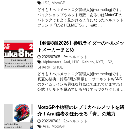
LS2
,
MotoGP
どうも！ヘルメットログ管理人(@helmetlog)です。
バイクショップやネット通販、あるいはMotoGPの
パドックでもよく見かけるようになったヘルメット
ブランド「LS2 HELMETS」。 &#x …
【鈴鹿8耐2026】参戦ライダーのヘルメッ
トメーカーまとめ
2026/07/05
-
ヘルメット
Alpinestars
,
Arai
,
HJC
,
Kabuto
,
KYT
,
LS2
,
SHARK
,
SHOEI
どうも！ヘルメットログ管理人(@helmetlog)です。
真夏の祭典・鈴鹿8耐が開幕し、サーキットもSNS
のタイムラインも異様な熱気に包まれていますね！
公式リザルトを眺めているだけでもワクワクしま …
MotoGP小椋藍のレプリカヘルメットを紹
介！Arai信者を狂わせる「青」の魅力
2026/07/02
-
ヘルメット
Arai
,
MotoGP