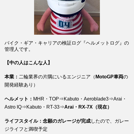
バイク・ギア・キャリアの検証ログ『ヘルメットログ』の
管理人です。
【中の人はこんな人】
本業：
二輪業界の片隅にいるエンジニア（
MotoGP車両
の
開発経験あり）
ヘルメット：
MHR・TOP⇒Kabuto・Aeroblade3⇒Arai・
Astro IQ⇒Kabuto・RT-33⇒
Arai・RX-7X（現在）
ライフスタイル：念願のガレージが完成
したので、ガレー
ジライフと満喫予定