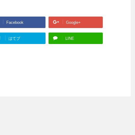
。
Facebook
Google+
!
はてブ
LINE