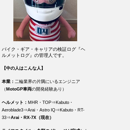
バイク・ギア・キャリアの検証ログ『ヘ
ルメットログ』の管理人です。
【中の人はこんな人】
本業：
二輪業界の片隅にいるエンジニア
（
MotoGP車両
の開発経験あり）
ヘルメット：
MHR・TOP⇒Kabuto・
Aeroblade3⇒Arai・Astro IQ⇒Kabuto・RT-
33⇒
Arai・RX-7X（現在）