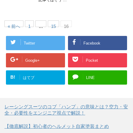
« 前へ
1
…
15
16
Twitter
Facebook
Google+
Pocket
B!
はてブ
LINE
レーシングスーツのコブ「ハンプ」の意味とは？空力・安
全・必要性をエンジニア視点で解説！
【徹底解説】初心者のヘルメット自家塗装まとめ