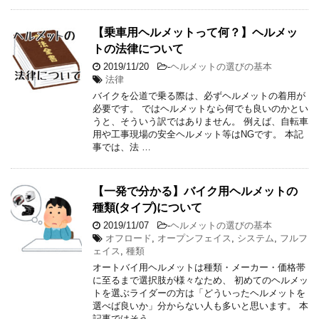
【乗車用ヘルメットって何？】ヘルメッ
トの法律について
2019/11/20
-
ヘルメットの選びの基本
法律
バイクを公道で乗る際は、必ずヘルメットの着用が
必要です。 ではヘルメットなら何でも良いのかとい
うと、そういう訳ではありません。 例えば、自転車
用や工事現場の安全ヘルメット等はNGです。 本記
事では、法 …
【一発で分かる】バイク用ヘルメットの
種類(タイプ)について
2019/11/07
-
ヘルメットの選びの基本
オフロード
,
オープンフェイス
,
システム
,
フルフ
ェイス
,
種類
オートバイ用ヘルメットは種類・メーカー・価格帯
に至るまで選択肢が様々なため、 初めてのヘルメッ
トを選ぶライダーの方は「どういったヘルメットを
選べば良いか」分からない人も多いと思います。 本
記事ではそう …