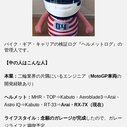
バイク・ギア・キャリアの検証ログ『ヘルメットログ』の
管理人です。
【中の人はこんな人】
本業：
二輪業界の片隅にいるエンジニア（
MotoGP車両
の
開発経験あり）
ヘルメット：
MHR・TOP⇒Kabuto・Aeroblade3⇒Arai・
Astro IQ⇒Kabuto・RT-33⇒
Arai・RX-7X（現在）
ライフスタイル：念願のガレージが完成
したので、ガレー
ジライフと満喫予定